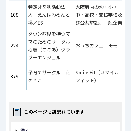
特定非営利活動法
大阪府内の幼・小・
108
人 えんぱわめんと
中・高校・支援学校及
堺／ES
び公共施設、一般企業
ダウン症児を持つマ
マのためのサークル
224
おうちカフェ モモ
心暖（ここあ）クラ
ブ－エンジェル
子育てサークル え
Smile Fit（スマイル
379
のきこ
フィット）
このページも読まれています
堺区