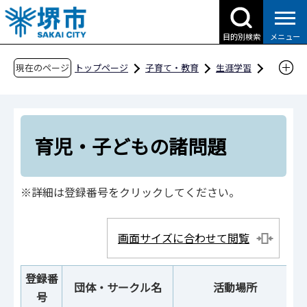
こ
の
目的別検索
メニュー
ペ
ー
現在のページ
トップページ
子育て・教育
生涯学習
ジ
指導者、団体・サークル情報
の
団体・サークル情報
4くらし・社会
先
育児・子どもの諸問題
頭
育児・子どもの諸問題
で
す
※詳細は登録番号をクリックしてください。
画面サイズに合わせて閲覧
登録番
団体・サークル名
活動場所
号