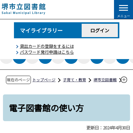
こ
の
メニュー
ペ
ー
マイライブラリー
ログイン
ジ
の
貸出カードの登録をするには
先
パスワード発行申請はこちら
頭
で
す
現在のページ
トップページ
子育て・教育
堺市立図書館
利用案内
インターネットから利用できるサービス
電子図書館の使い方
電子図書館の使い方
更新日：2024年4月30日