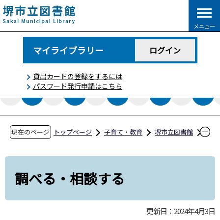
こ
の
メニュー
ペ
ー
マイライブラリー
ログイン
ジ
の
貸出カードの登録をするには
先
パスワード発行申請はこちら
頭
で
す
現在のページ
トップページ
子育て・教育
堺市立図書館
調べもの
調べる・相談する
調べる・相談する
更新日：2024年4月3日