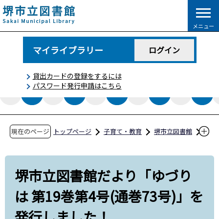
こ
の
メニュー
ペ
ー
マイライブラリー
ログイン
ジ
の
貸出カードの登録をするには
先
パスワード発行申請はこちら
頭
で
す
現在のページ
トップページ
子育て・教育
堺市立図書館
図書館からのお知らせ
堺市立図書館だより「ゆづりは 第19巻第4号(通
堺市立図書館だより「ゆづり
巻73号)」を発⾏しました！
は 第19巻第4号(通巻73号)」を
発⾏しました！