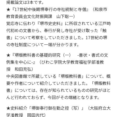
掲載論文は3本です。
★『17世紀中後期堺奉行の寺社統制と寺僧』（和泉市
教育委員会文化財振興課 山下聡一）
覚応寺に伝わり『堺市史史料』に所収されている江戸時
代初めの文書から、奉行が発し寺社が受け取った「触
書」について考察をしていただきました。17世紀の堺
の寺社制度について一端が分かります。
★『堺版教科書の基礎的研究（一） -書状・書式の文
例集を中心に-』（びわこ学院大学教育福祉学部准教
授 和田充弘）
中央図書館で所蔵している「堺版教科書」について、概
要や作者について紹介していただきました。「堺版教科
書」については、存在が知られているものの研究がほと
んど行われておらず、今回がその端緒となります。
★史料紹介「堺御奉行御在勤之控（写）」（大阪府立大
学准教授 岡田光代）