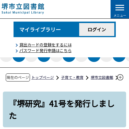
こ
の
メニュー
ペ
ー
マイライブラリー
ログイン
ジ
の
貸出カードの登録をするには
先
パスワード発行申請はこちら
頭
で
す
現在のページ
トップページ
子育て・教育
堺市立図書館
図書館からのお知らせ
『堺研究』41号を発行しました
『堺研究』41号を発行しまし
た