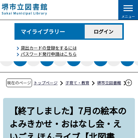
こ
の
メニュー
ペ
ー
マイライブラリー
ログイン
ジ
の
貸出カードの登録をするには
先
パスワード発行申請はこちら
頭
で
す
現在のページ
トップページ
子育て・教育
堺市立図書館
イベント情報
【終了しました】7⽉の絵本のよみきかせ‧お
【終了しました】7⽉の絵本の
はなし会‧えいごえ ほんライブ【北図書館】
よみきかせ‧おはなし会‧え
いごえ ほんライブ【北図書