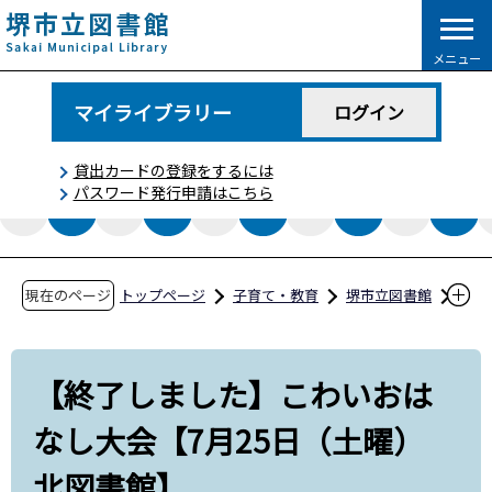
こ
の
メニュー
ペ
ー
マイライブラリー
ログイン
ジ
の
貸出カードの登録をするには
先
パスワード発行申請はこちら
頭
で
す
現在のページ
トップページ
子育て・教育
堺市立図書館
イベント情報
【終了しました】こわいおはなし大会【7月25
【終了しました】こわいおは
日（土曜） 北図書館】
なし大会【7月25日（土曜）
北図書館】