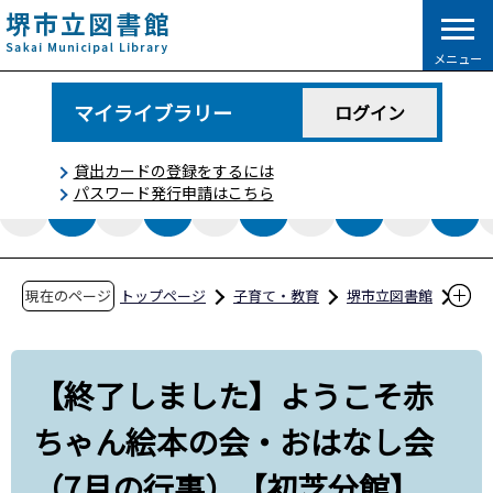
こ
の
メニュー
ペ
ー
マイライブラリー
ログイン
ジ
の
貸出カードの登録をするには
先
パスワード発行申請はこちら
頭
で
す
現在のページ
トップページ
子育て・教育
堺市立図書館
イベント情報
【終了しました】ようこそ赤ちゃん絵本の会・
【終了しました】ようこそ赤
おはなし会（7月の行事）【初芝分館】
ちゃん絵本の会・おはなし会
（7月の行事）【初芝分館】