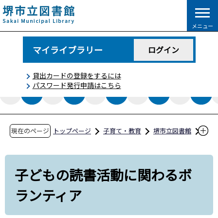
こ
の
メニュー
ペ
ー
マイライブラリー
ログイン
ジ
の
貸出カードの登録をするには
先
パスワード発行申請はこちら
頭
で
す
現在のページ
トップページ
子育て・教育
堺市立図書館
ボランティア・読書会
子どもの読書活動に関わるボランティア
子どもの読書活動に関わるボ
ランティア