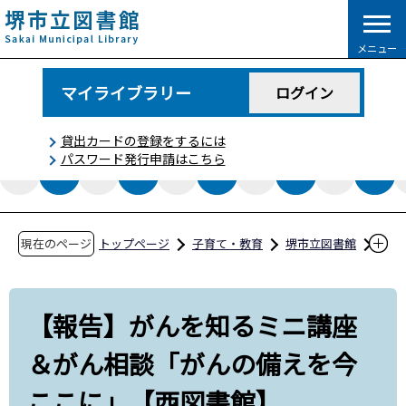
こ
の
メニュー
ペ
ー
マイライブラリー
ログイン
ジ
の
貸出カードの登録をするには
先
パスワード発行申請はこちら
頭
で
す
現在のページ
トップページ
子育て・教育
堺市立図書館
図書館コラム
【報告】がんを知るミニ講座＆がん相談「がん
【報告】がんを知るミニ講座
の備えを今ここに」【西図書館】
＆がん相談「がんの備えを今
ここに」【西図書館】