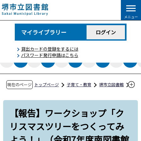
こ
の
メニュー
ペ
ー
マイライブラリー
ログイン
ジ
の
貸出カードの登録をするには
先
パスワード発行申請はこちら
頭
で
す
現在のページ
トップページ
子育て・教育
堺市立図書館
図書館コラム
【報告】ワークショップ「クリスマスツリーを
【報告】ワークショップ「ク
つくってみよう！」（令和7年度南図書館おた
リスマスツリーをつくってみ
のしみフェア）【南図書館】
よう！」（令和7年度南図書館