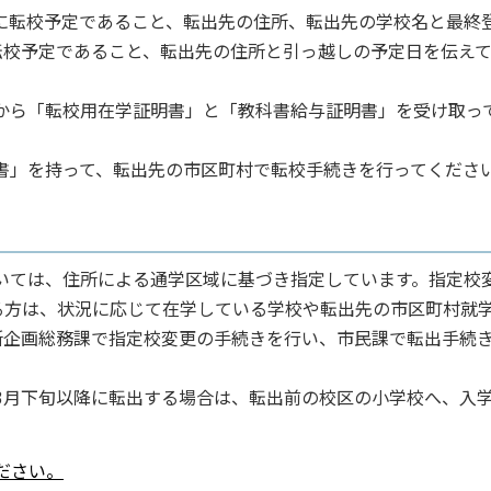
校に転校予定であること、転出先の住所、転出先の学校名と最終
転校予定であること、転出先の住所と引っ越しの予定日を伝え
校から「転校用在学証明書」と「教科書給与証明書」を受け取っ
明書」を持って、転出先の市区町村で転校手続きを行ってくださ
ついては、住所による通学区域に基づき指定しています。指定校
る方は、状況に応じて在学している学校や転出先の市区町村就
所企画総務課で指定校変更の手続きを行い、市民課で転出手続
、3月下旬以降に転出する場合は、転出前の校区の小学校へ、入
ださい。