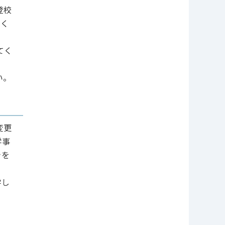
登校
てく
てく
い。
変更
学事
きを
学し