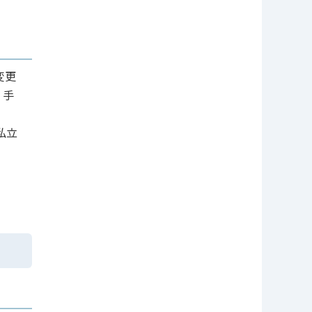
変更
・手
私立