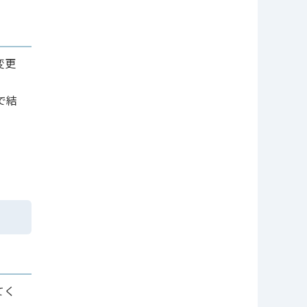
変更
で結
。
てく