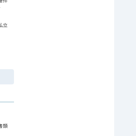
要件
さ
私立
書類