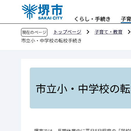
こ
の
くらし・手続き
子
ペ
ー
トップページ
子育て・教育
現在のページ
ジ
市立小・中学校の転校手続き
の
先
頭
で
す
市立小・中学校の転
堺市では、長期休業中に平日5日程度の「学校