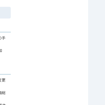
の手
知
変更
画総