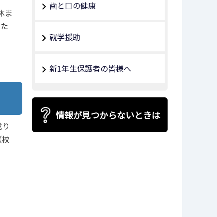
歯と口の健康
休ま
いた
就学援助
。
新1年生保護者の皆様へ
情報が見つからないときは
成り
（校