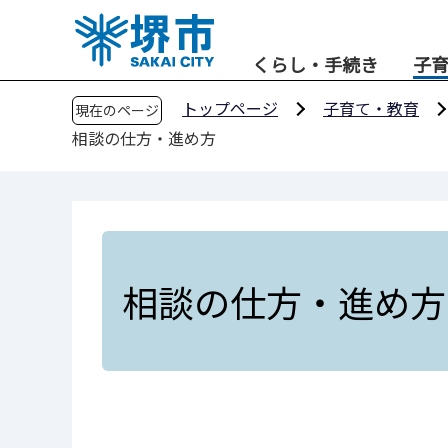
こ
の
くらし・手続き
子
ペ
ー
トップページ
子育て・教育
現在のページ
ジ
相談の仕方・進め方
の
先
頭
で
す
相談の仕方・進め方