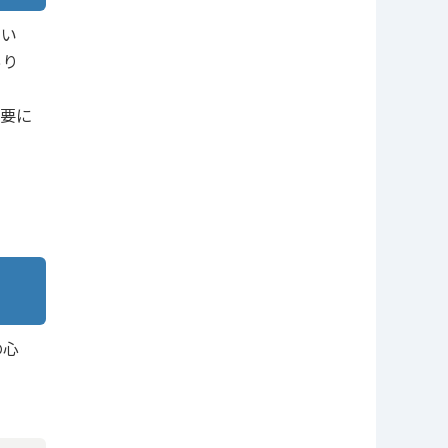
てい
あり
要に
の心