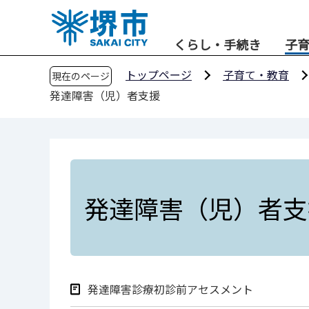
こ
の
くらし・手続き
子
ペ
ー
トップページ
子育て・教育
現在のページ
ジ
発達障害（児）者支援
の
先
頭
で
す
発達障害（児）者支
発達障害診療初診前アセスメント