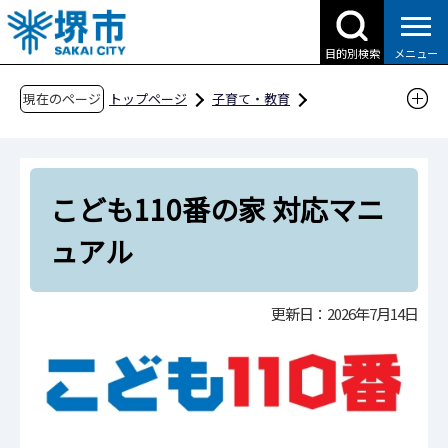
こ
の
目的別検索
メニュー
ペ
ー
現在のページ
トップページ
子育て・教育
ジ
子育て支援情報（さかい☆HUGはぐネット）
の
その他安心な子育て環境に関わる取組
先
その他
子育てを支援する活動
こども110番の家 対応マニ
頭
で
こども110番
ュアル
す
こども110番の家 対応マニュアル
更新日：2026年7月14日