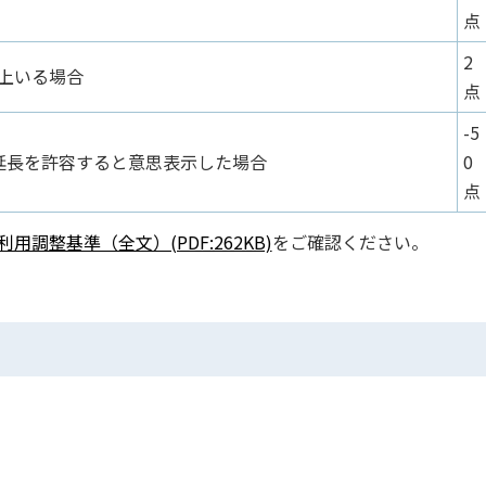
点
2
以上いる場合
点
-5
延長を許容すると意思表示した場合
0
点
調整基準（全文）(PDF:262KB)
をご確認ください。