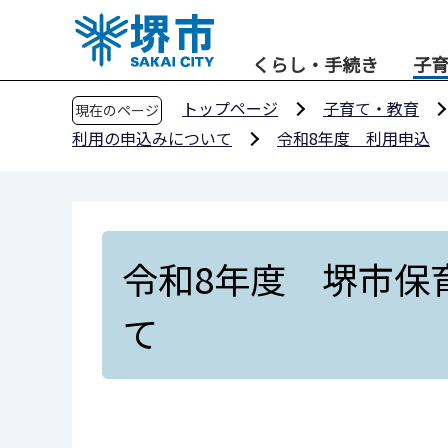
こ
の
くらし・手続き
子
ペ
ー
トップページ
子育て・教育
現在のページ
ジ
利用の申込みについて
令和8年度 利用申込
の
先
頭
で
す
令和8年度 堺市保
て