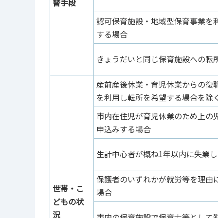
替手段
認可保育施設・地域型保育事業を
する場合
きょうだいと同じ保育施設への転
産前産後休業・育児休業からの復
を利用し転所を希望する場合を除
市内在住児が育児休業のため上の
申込みする場合
生計中心者が概ね1年以内に失業
保護者のいずれかが就労等を理由
世帯・こ
場合
どもの状
況
市内の保育施設で保育士等として