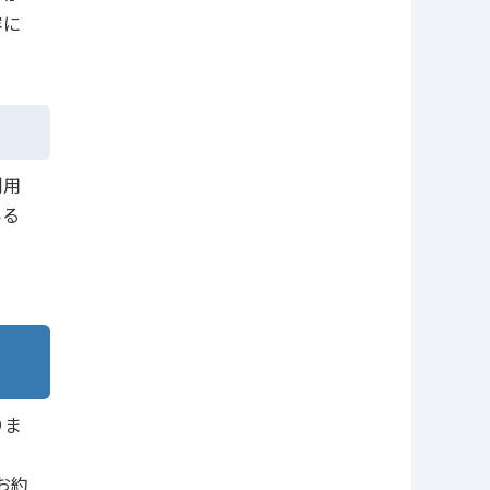
容に
利用
いる
りま
お約