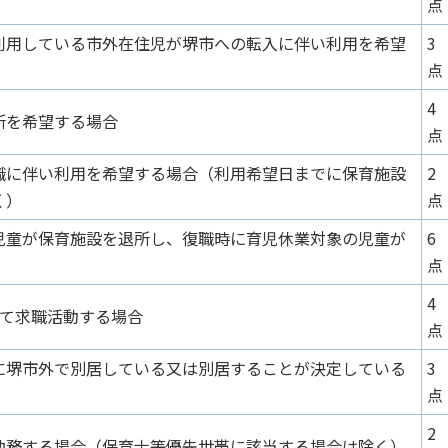
点
利用している市外在住児が堺市への転入に伴い利用を希望
3
点
4
所を希望する場合
点
職に伴い利用を希望する場合（利用希望日までに保育施設
2
く）
点
児童が保育施設を退所し、復職時に育児休業対象の児童が
6
点
4
して求職活動する場合
点
に堺市外で別居している又は別居することが決定している
3
点
2
勤務する場合（保育士等優先世帯に該当する場合は除く）