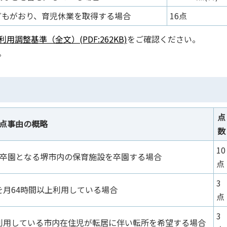
どもがおり、育児休業を取得する場合
16点
調整基準（全文）(PDF:262KB)
をご確認ください。
。
点
点事由の概略
数
10
で卒園となる堺市内の保育施設を卒園する場合
点
3
月64時間以上利用している場合
点
3
利用している市内在住児が転居に伴い転所を希望する場合