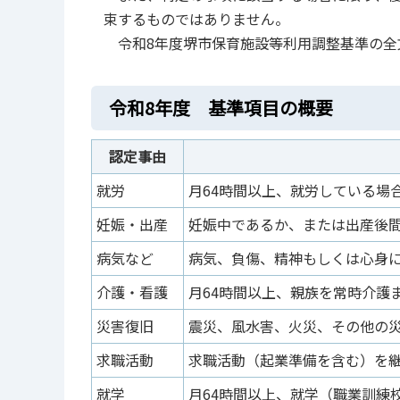
束するものではありません。
令和8年度堺市保育施設等利用調整基準の全
令和8年度 基準項目の概要
認定事由
就労
月64時間以上、就労している場
妊娠・出産
妊娠中であるか、または出産後
病気など
病気、負傷、精神もしくは心身
介護・看護
月64時間以上、親族を常時介護
災害復旧
震災、風水害、火災、その他の
求職活動
求職活動（起業準備を含む）を
就学
月64時間以上、就学（職業訓練