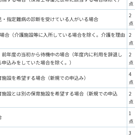
点
2
児・指定難病の診断を受けている人がいる場合
点
る場合（介護施設等に入所している場合を除く。介護を理由
2
）
点
、前年度の当初から待機中の場合（年度内に利用を辞退し
2
る申込みをしていた場合を除く。）
点
4
育施設を希望する場合（新規での申込み）
点
育施設とは別の保育施設を希望する場合（新規での申込
2
点
1
合
点
3