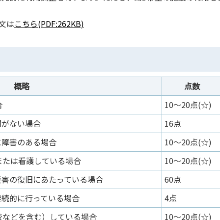
文は
こちら(PDF:262KB)
概略
点数
合
10～20点(☆)
間がない場合
16点
に障害のある場合
10～20点(☆)
または看護している場合
10～20点(☆)
災害の復旧にあたっている場合
60点
継続的に行っている場合
4点
校などを含む）している場合
10～20点(☆)