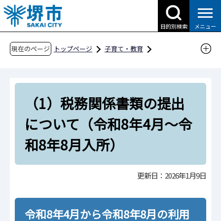
こ
の
目的別検索
メニュー
ペ
ー
現在のページ
トップページ
子育て・教育
ジ
子育て支援情報（さかい☆HUGはぐネット）
の
預けたい（保育サービス）
先
利用決定後の各種案内について
（1）税務関係書類の提出
頭
で
（1）税務関係書類の提出について（令和8年4
について（令和8年4月～令
す
月～令和8年8月入所）
和8年8月入所）
更新日：2026年1月9日
令和8年4月から令和8年8月の利用