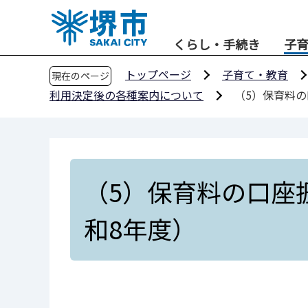
こ
の
くらし・手続き
子
ペ
ー
トップページ
子育て・教育
現在のページ
ジ
利用決定後の各種案内について
（5）保育料
の
先
頭
で
す
（5）保育料の口座
和8年度）