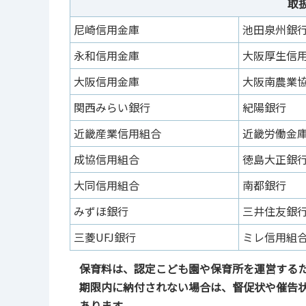
取
尼崎信用金庫
池田泉州銀
永和信用金庫
大阪厚生信
大阪信用金庫
大阪南農業
関西みらい銀行
紀陽銀行
近畿産業信用組合
近畿労働金
成協信用組合
徳島大正銀
大同信用組合
南都銀行
みずほ銀行
三井住友銀
三菱UFJ銀行
ミレ信用組
保育料は、認定こども園や保育所を運営する
期限内に納付されない場合は、督促状や催告
あります。