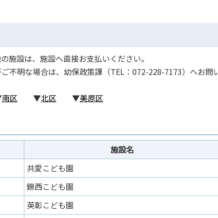
他の施設は、施設へ直接お支払いください。
明な場合は、幼保政策課（TEL：072-228-7173）へお問
▼
南区
▼
北区
▼
美原区
施設名
共愛こども園
錦西こども園
英彰こども園