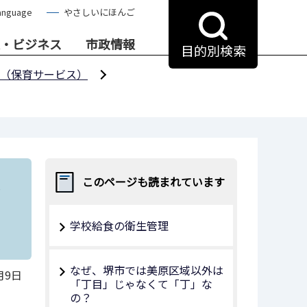
anguage
やさしいにほんご
・ビジネス
市政情報
目的別検索
（保育サービス）
令
このページも読まれています
学校給食の衛生管理
なぜ、堺市では美原区域以外は
月9日
「丁目」じゃなくて「丁」な
の？