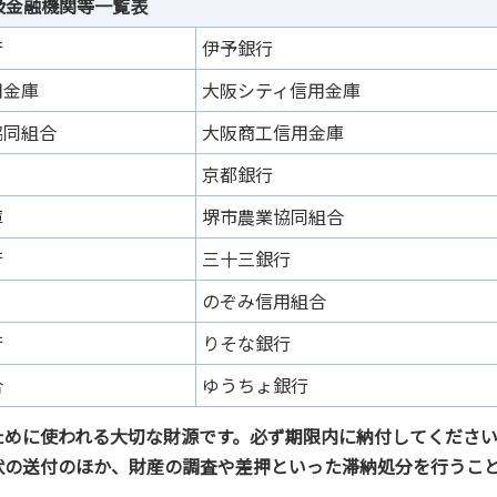
扱金融機関等一覧表
行
伊予銀行
用金庫
大阪シティ信用金庫
協同組合
大阪商工信用金庫
京都銀行
庫
堺市農業協同組合
行
三十三銀行
のぞみ信用組合
行
りそな銀行
合
ゆうちょ銀行
ために使われる大切な財源です。必ず期限内に納付してくださ
状の送付のほか、財産の調査や差押といった滞納処分を行うこ