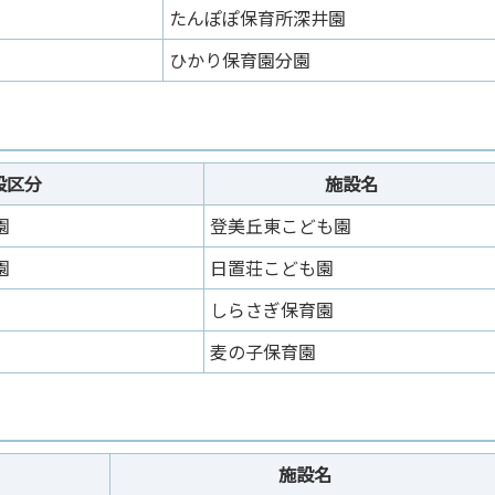
たんぽぽ保育所深井園
ひかり保育園分園
設区分
施設名
園
登美丘東こども園
園
日置荘こども園
しらさぎ保育園
麦の子保育園
施設名