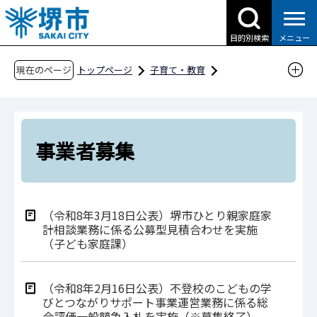
こ
の
目的別検索
メニュー
ペ
ー
現在のページ
トップページ
子育て・教育
ジ
子育て支援情報（さかい☆HUGはぐネット）
の
募集情報
事業者募集
先
頭
事業者募集
で
す
（令和8年3月18日公表）堺市ひとり親家庭家
計相談業務に係る公募型見積合わせを実施
（子ども家庭課）
（令和8年2月16日公表）不登校のこどもの学
びとつながりサポート事業運営業務に係る総
合評価一般競争入札を実施（※募集終了）