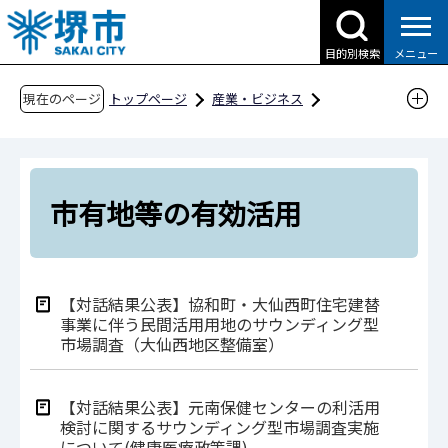
こ
の
目的別検索
メニュー
ペ
ー
現在のページ
トップページ
産業・ビジネス
ジ
入札・契約・公売
公売・公募
の
市有地等の有効活用
先
頭
市有地等の有効活用
で
す
【対話結果公表】協和町・大仙西町住宅建替
事業に伴う民間活用用地のサウンディング型
市場調査（大仙西地区整備室）
【対話結果公表】元南保健センターの利活用
検討に関するサウンディング型市場調査実施
について(健康医療政策課)