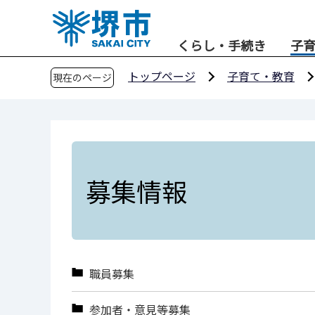
こ
の
くらし・手続き
子
ペ
ー
トップページ
子育て・教育
現在のページ
ジ
の
先
頭
で
す
募集情報
職員募集
参加者・意見等募集