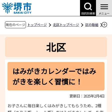
こ
の
目的別検索
メニュー
ペ
ー
現在のページ
トップページ
北区トップページ
区の取組
ジ
まちづくりの取組
の
はっぴーすまいるプロジェクト
北区
先
はみがきカレンダーではみがきを楽しく習慣
頭
に！
で
す
はみがきカレンダーではみ
がきを楽しく習慣に！
更新日：2025年2月4日
お子さんに毎日楽しくはみがきしてもらうため、2種