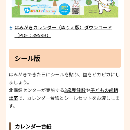
はみがきカレンダー（ぬりえ版）ダウンロード
（PDF：395KB）
シール版
はみがきできた日にシールを貼り、歯をピカピカにし
ましょう。
北保健センターが実施する
3歳児健診
や
子どもの歯相
談室
で、カレンダー台紙とシールセットをお渡ししま
す。
カレンダー台紙