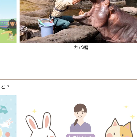
カバ編
ごと？