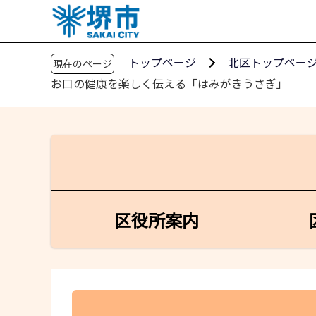
こ
の
ペ
トップページ
北区トップペー
現在のページ
ー
お口の健康を楽しく伝える「はみがきうさぎ」
ジ
の
先
頭
で
す
区役所案内