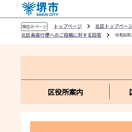
こ
の
ペ
トップページ
北区トップペー
現在のページ
ー
北区長直行便へのご投稿に対する回答
令和6年
ジ
の
先
頭
で
す
区役所案内