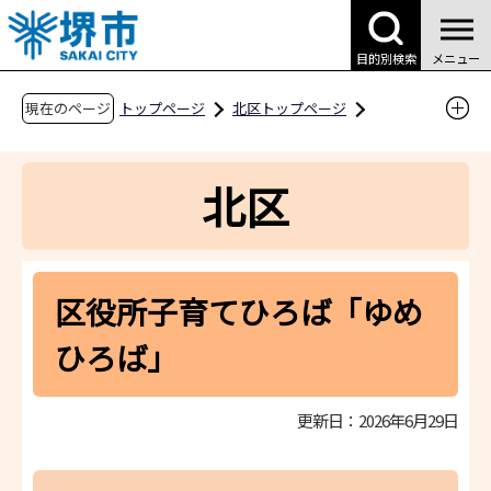
こ
の
目的別検索
メニュー
ペ
ー
現在のページ
トップページ
北区トップページ
ジ
区役所案内
区役所内の業務案内
の
北区子育て情報サイト（子育て支援課）
北区
先
ひろば・サークル
ゆめひろば
頭
で
区役所子育てひろば「ゆめひろば」
す
区役所子育てひろば「ゆめ
ひろば」
更新日：2026年6月29日