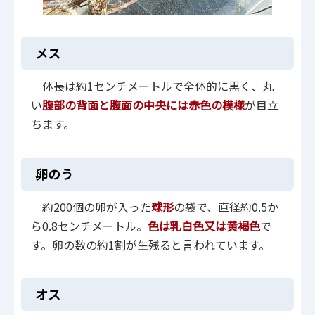
メス
体長は約1センチメートルで全体的に黒く、丸
い
腹部の背面と腹面の中央には赤色の模様
が目立
ちます。
卵のう
約200個の卵が入った
球形
の袋で、直径約0.5か
ら0.8センチメートル。
色は乳白色又は黄褐色
で
す。卵の数の約1割が生残ると言われています。
オス