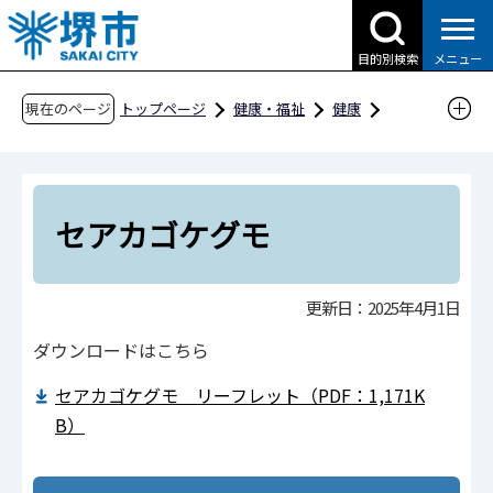
こ
の
目的別検索
メニュー
ペ
ー
現在のページ
トップページ
健康・福祉
健康
ジ
支援・相談
害虫に関する相談
の
相談の多いくらしの虫たち
セアカゴケグモ
先
頭
セアカゴケグモ
で
す
更新日：2025年4月1日
ダウンロードはこちら
セアカゴケグモ リーフレット（PDF：1,171K
B）