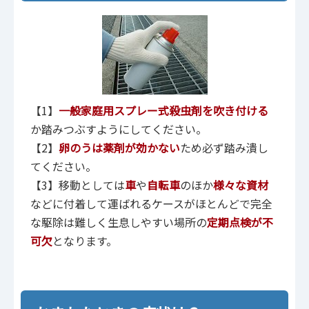
【1】
一般家庭用スプレー式殺虫剤を吹き付ける
か踏みつぶすようにしてください。
【2】
卵のうは薬剤が効かない
ため必ず踏み潰し
てください。
【3】移動としては
車
や
自転車
のほか
様々な資材
などに付着して運ばれるケースがほとんどで完全
な駆除は難しく生息しやすい場所の
定期点検が不
可欠
となります。