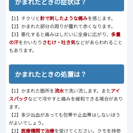
かまれたときの症状は？
【1】チクリと
針で刺したような痛み
を感じます。
【2】かまれた部分の周りが腫れて赤くなります。
【3】悪化すると痛みはしだいに全身に広がり、
多量
の汗
をかいたり
さむけ・吐き気
などがあらわれること
もあります。
かまれたときの処置は？
【1】かまれた箇所を
流水
で洗い流します。また
アイ
スパック
などで冷やすと痛みを緩和できる場合があり
ます。
【2】多少出血があっても包帯や止血帯はしないほう
がよいでしょう。
【3】
医療機関で治療
を受けてください。クモを持参