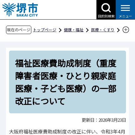
こ
の
目的別検索
メニュー
ペ
ー
現在のページ
トップページ
健康・福祉
医療・くすり
ジ
医療・診療・救急
医療事業
医療費助成
の
福祉医療費助成制度（重度障害者医療・ひとり
先
親家庭医療・子ども医療）の一部改正について
福祉医療費助成制度（重度
頭
で
障害者医療・ひとり親家庭
す
医療・子ども医療）の一部
改正について
更新日：2026年3月23日
大阪府福祉医療費助成制度の改正に伴い、令和3年4月