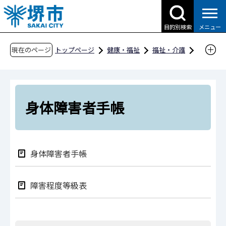
こ
の
目的別検索
メニュー
ペ
ー
現在のページ
トップページ
健康・福祉
福祉・介護
ジ
障害福祉
障害者手帳の交付
の
身体障害者手帳
先
頭
身体障害者手帳
で
す
身体障害者手帳
障害程度等級表