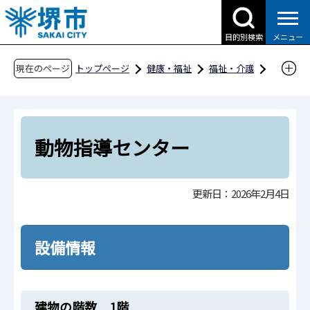
こ
の
目的別検索
メニュー
ペ
ー
現在のページ
トップページ
健康・福祉
福祉・介護
ジ
障害福祉
社会参加
バリアフリー情報
の
種別一覧
医療・健康・衛生
先
動物指導センター
頭
動物指導センター
で
す
更新日：2026年2月4日
設備情報
建物の階数 1階