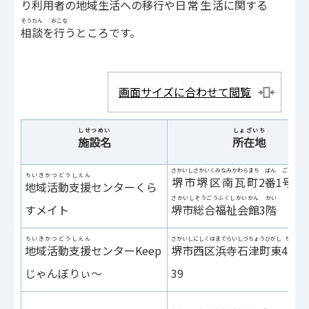
り
利用者
の
地域生活
への
移行
や
日常生活
に
関
する
そうだん
おこな
相談
を
行
うところです。
画面サイズに合わせて閲覧
しせつめい
しょざいち
施設名
所在地
さかいしさかいくみなみかわらまち
ばん
ごう
ちいきかつどうしえん
堺市堺区南瓦町
2
番
1
号
地域活動支援
センターくら
さかいしそうごうふくしかいかん
かい
すメイト
堺市総合福祉会館
3
階
ちいきかつどうしえん
さかいしにしくはまでらいしづちょうひがし
ちょう
地域活動支援
センターKeep
堺市西区浜寺石津町東
4
丁
5
じゃんぼりぃ～
39