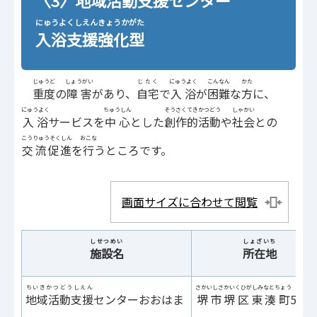
にゅうよくしえんきょうかがた
入浴支援強化型
じゅうど
しょうがい
じたく
にゅうよく
こんなん
かた
重度
の
障害
があり、
自宅
で
入浴
が
困難
な
方
に、
にゅうよく
ちゅうしん
そうさくてきかつどう
しゃかい
入浴
サービスを
中心
とした
創作的活動
や
社会
との
こうりゅうそくしん
おこな
交流促進
を
行
うところです。
画面サイズに合わせて閲覧
しせつめい
しょざいち
施設名
所在地
ちいきかつどうしえん
さかいしさかいくひがしみなとちょう
地域活動支援
センターおおはま
堺市堺区東湊町
5-27