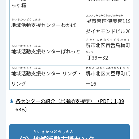
ちゃ
箱
さかいしみなみくふかさかみなみ
ばん
堺市南区深阪南
119
番
ちいきかつどうしえん
地域活動支援
センターわかば
ダイヤモンドビル202
さかいしきたくもずうめまち
堺市北区百舌鳥梅町
3
ちいきかつどうしえん
地域活動支援
センターぱれっと
ちょう
丁
39－32
ちいきかつどうしえん
さかいしきたくまめづかちょう
ちょう
地域活動支援
センター リング・
堺市北区大豆塚町
1
丁
22
リング
－16
各センターの紹介（居場所支援型）（PDF：1,39
6KB）
ちいきかつどうしえん
〈3〉
地域活動支援
センター