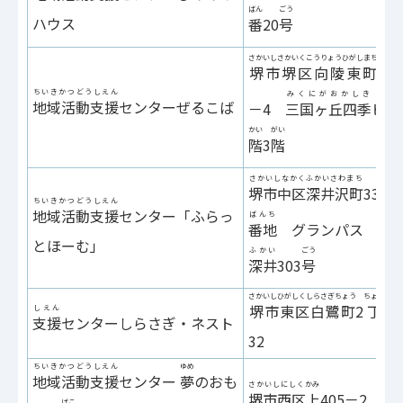
ばん
ごう
ハウス
番
20
号
さかいしさかいくこうりょうひがしまち
ちょう
堺市堺区向陵東町
1
丁
ちいきかつどうしえん
みくにがおかしき
地域活動支援
センターぜるこば
－4
三国ヶ丘四季
ビル
かい
がい
階
3
階
さかいしなかくふかいさわまち
堺市中区深井沢町
3315
ちいきかつどうしえん
地域活動支援
センター「ふらっ
ばんち
番地
グランパス
とほーむ」
ふかい
ごう
深井
303
号
さかいしひがしくしらさぎちょう
ちょう
堺市東区白鷺町
2
丁
9
しえん
支援
センターしらさぎ・ネスト
32
ちいきかつどうしえん
ゆめ
地域活動支援
センター
夢
のおも
さかいしにしくかみ
堺市西区上
405－2
ばこ