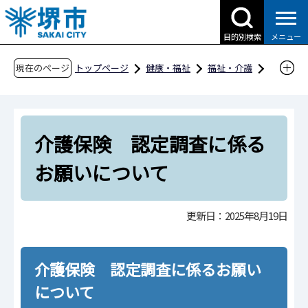
こ
の
目的別検索
メニュー
ペ
ー
現在のページ
トップページ
健康・福祉
福祉・介護
ジ
高齢者福祉
事業者向け情報
介護事業
の
堺市からの通知文（介護保険課）
先
介護保険 認定調査に係るお願いについて
介護保険 認定調査に係る
頭
で
お願いについて
す
更新日：2025年8月19日
介護保険 認定調査に係るお願い
について