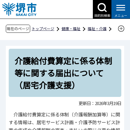
こ
の
目的別検索
メニュー
ペ
ー
現在のページ
トップページ
健康・福祉
福祉・介護
ジ
高齢者福祉
事業者向け情報
介護事業
の
居宅サービス事業・介護予防サービス事業・居
先
宅介護支援事業関係
介護給付費算定に係る体制
頭
算定基準・介護給付費算定に係る体制（加算）
で
等に関する届出について
す
に関する届出
（居宅介護支援）
介護給付費算定に係る体制等に関する届出につ
いて（居宅介護支援）
更新日：2026年3月19日
介護給付費算定に係る体制（介護報酬加算等）に関
する情報は、居宅サービス計画・介護予防サービス計