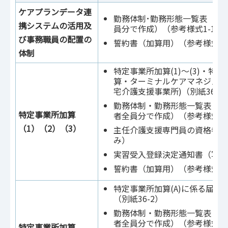
ケアプランデータ連
勤務体制･勤務形態一覧表（算
携システムの活用及
員分で作成）（参考様式1-1）
び事務職員の配置の
誓約書（加算用）（参考様式9-
体制
特定事業所加算(1)～(3)・特
算・ターミナルケアマネジメン
宅介護支援事業所)（別紙36）
勤務体制・勤務形態一覧表（算
特定事業所加算
者全員分で作成）（参考様式1-
（1）（2）（3）
主任介護支援専門員の資格者証
み）
実習受入登録決定通知書（写）
誓約書（加算用）（参考様式9-
特定事業所加算(A)に係る届出
（別紙36-2）
勤務体制・勤務形態一覧表（算
者全員分で作成）（参考様式1-
特定事業所加算