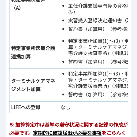
主任介護支援専門員の資格者証
（A）
み）
実習受入登録決定通知書（写）
誓約書（加算用）（参考様式9-
特定事業所加算(1)～(3)・特
算・ターミナルケアマネジメン
特定事業所医療介護
宅介護支援事業所)（別紙36）
連携加算
誓約書（加算用）（参考様式9-
特定事業所加算(1)～(3)・特
算・ターミナルケアマネジメン
ターミナルケアマネ
宅介護支援事業所)（別紙36）
ジメント加算
誓約書（加算用）（参考様式9-
LIFEへの登録
なし
※ 加算算定中は基準の遵守状況に関する記録の作成が
必要です。
定期的に確認届出が必要な事項
をごらんく