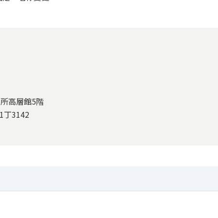
役所高層館5階
丁3142