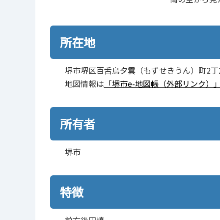
所在地
堺市堺区百舌鳥夕雲（もずせきうん）町2丁26
地図情報は
「堺市e-地図帳（外部リンク）
所有者
堺市
特徴
前方後円墳