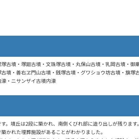
収塚古墳・塚廻古墳・文珠塚古墳・丸保山古墳・乳岡古墳・御
塚古墳・善右ヱ門山古墳・銭塚古墳・グワショウ坊古墳・旗塚
内濠・ニサンザイ古墳内濠
す。墳丘は2段に築かれ、南側くびれ部に造り出しが残ります
で築かれた埋葬施設があることがわかりました。