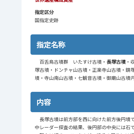
指定区分
国指定史跡
指定名称
百舌鳥古墳群 いたすけ古墳・
長塚古墳
・
塚古墳・ドンチャ山古墳・正楽寺山古墳・鏡
墳・寺山南山古墳・七観音古墳・御廟山古墳
内容
長塚古墳は前方部を西に向けた前方後円墳で
中レーダー探査の結果、後円部の中央には石