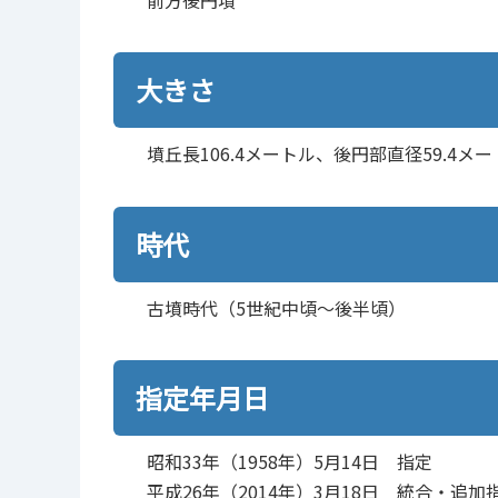
大きさ
墳丘長106.4メートル、後円部直径59.4メー
時代
古墳時代（5世紀中頃～後半頃）
指定年月日
昭和33年（1958年）5月14日 指定
平成26年（2014年）3月18日 統合・追加