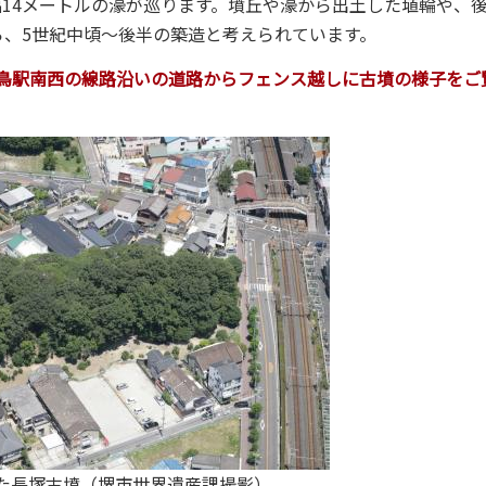
14メートルの濠が巡ります。墳丘や濠から出土した埴輪や、
、5世紀中頃～後半の築造と考えられています。
舌鳥駅南西の線路沿いの道路からフェンス越しに古墳の様子をご
た長塚古墳（堺市世界遺産課撮影）