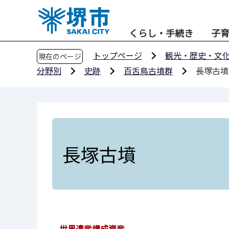
こ
の
くらし・手続き
子
ペ
ー
トップページ
観光・歴史・文
現在のページ
ジ
分野別
史跡
百舌鳥古墳群
長塚古墳
の
先
頭
で
す
長塚古墳
世界遺産構成資産