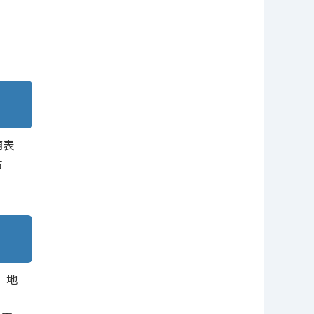
廟表
古
。地