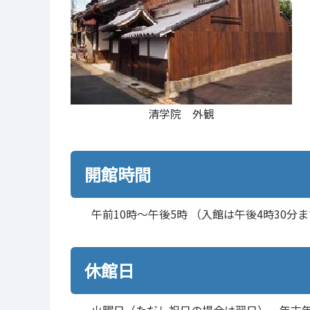
清学院 外観
開館時間
午前10時～午後5時 （入館は午後4時30分
休館日
火曜日（ただし祝日の場合は翌日）、年末年始