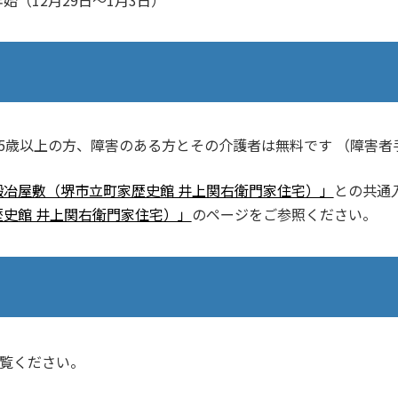
5歳以上の方、障害のある方とその介護者は無料です （障害者
鍛冶屋敷（堺市⽴町家歴史館 井上関右衛⾨家住宅）」
との共通
史館 井上関右衛⾨家住宅）」
のページをご参照ください。
覧ください。