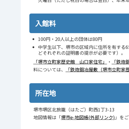
入館料
100円・20人以上の団体は80円
中学生以下、堺市の区域内に住所を有する6
どそれぞれの証明書の提示が必要です）。
「堺市立町家歴史館 山口家住宅」
・
「鉄炮
料については、
「鉄炮鍛冶屋敷（堺市⽴町家歴
所在地
堺市堺区北旅籠（はたご）町西1丁3-13
地図情報は「
堺市e-地図帳(外部リンク)
」をご