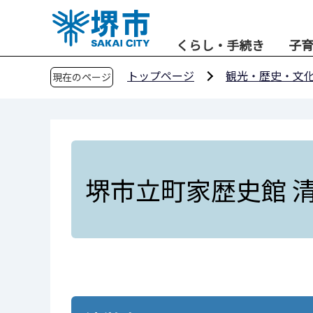
こ
の
くらし・手続き
子
ペ
ー
トップページ
観光・歴史・文
現在のページ
ジ
の
先
頭
で
す
堺市立町家歴史館 