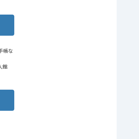
手帳な
⼊館