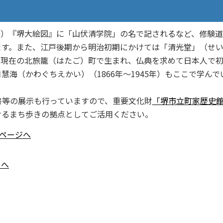
9）『堺大絵図』に「山伏清学院」の名で記されるなど、修験
ます。また、江戸後期から明治初期にかけては「清光堂」（せ
、現在の北旅籠（はたご）町で生まれ、仏典を求めて日本人で
海（かわぐちえかい）（1866年～1945年）もここで学んで
等の展示も行っていますので、重要文化財
「堺市立町家歴史
けるまち歩きの拠点としてご活用ください。
ページへ
）へ