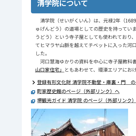
清学院について
清学院（せいがくいん）は、元禄2年（168
ゅげんどう）の道場としての歴史を持ってい
うどう）という寺子屋としても使われており
てヒマラヤ山脈を越えてチベットに入った河口慧
した。
河口慧海ゆかりの資料を中心に寺子屋教科書
山口家住宅」
ともあわせて、環濠エリアにお
登録有形文化財 清学院不動堂・庫裏・門 の
町家歴史館のページ（外部リンク）へ
堺観光ガイド 清学院 のページ（外部リンク