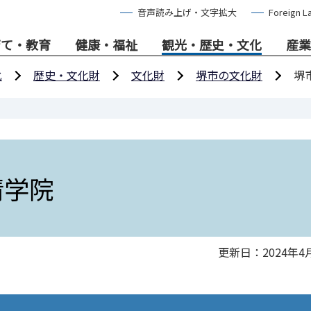
音声読み上げ・文字拡大
Foreign L
育て・教育
健康・福祉
観光・歴史・文化
産業
化
歴史・文化財
文化財
堺市の文化財
堺
清学院
更新日：2024年4