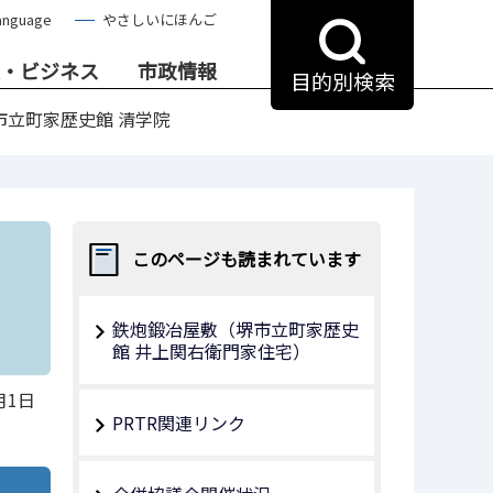
anguage
やさしいにほんご
・ビジネス
市政情報
目的別検索
市立町家歴史館 清学院
このページも読まれています
鉄炮鍛冶屋敷（堺市立町家歴史
館 井上関右衛門家住宅）
月1日
PRTR関連リンク