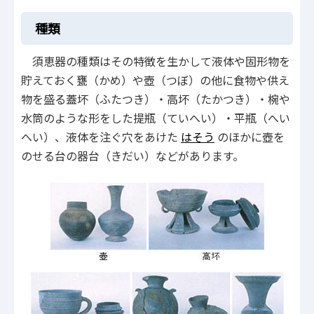
種類
須恵器の種類はその特徴を生かして液体や固形物を
貯えておく甕（かめ）や壺（つぼ）の他に食物や供え
物を盛る蓋坏（ふたつき）・高坏（たかつき）・椀や
水筒のような形をした提瓶（ていへい）・平瓶（へい
へい）、液体を注ぐ穴をあけた
はそう
のほかに壺を
のせる台の器台（きだい）などがあります。