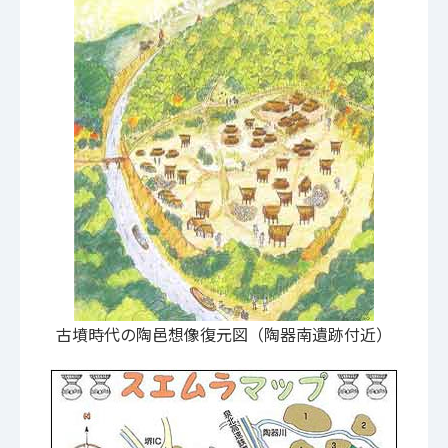
古墳時代の陶邑想像復元図（陶器南遺跡付近）