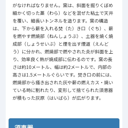
がなければなりません。窯は、斜面を掘りくぼめ
細かく切った藁（わら）などを混ぜた粘土で天井
を覆い、細長いトンネルを造ります。窯の構造
は、下から薪を入れる焚（た）き口（ぐち）、薪
を燃やす燃焼部（ねんしょうぶ）、土器を焼く焼
成部（しょうせいぶ）と煙を出す煙道（えんど
う）に分かれ、燃焼部で燃やされた炎が斜面を上
り、効率良く熱が焼成部に伝わるのです。窯の長
さは約10メートル、幅は約2メートルで、内部の
高さは1.5メートルぐらいです。焚き口の前には、
燃焼部から掻き出された灰や薪の燃えカス・焼い
ている時に割れたり、変形して捨てられた須恵器
が積もった灰原（はいばら）が広がります。
須恵器