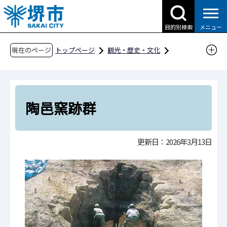
こ
の
目的別検索
メニュー
ペ
ー
現在のページ
トップページ
観光・歴史・文化
ジ
歴史・文化財
文化財
堺市の文化財
の
堺の遺跡紹介
陶邑窯跡群
先
頭
陶邑窯跡群
で
す
更新日：2026年3月13日