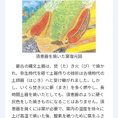
須恵器を焼いた窯復元図
最古の縄文土器は、焚（た）き火（び）で焼か
れ、弥生時代を経て土器作りの技術は古墳時代の
土師器（はじき）へと受け継がれました。しか
し、いくら焚き火に薪（まき）を多く燃やし、長
時間土器を焼いたとしても、須恵器のように硬く
灰色をした焼きものになることはありません。須
恵器を焼くには窯が必要で、窯内の温度を徐々に
上げ高温で焼いた後、酸素を絶つために窯をふさ