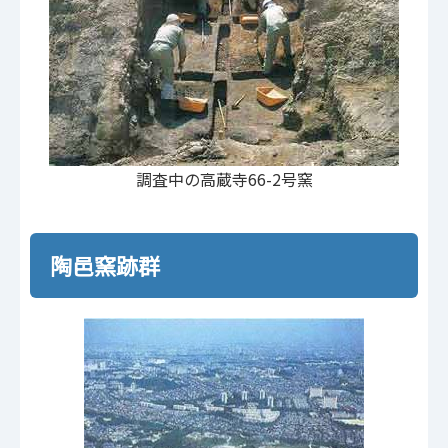
調査中の高蔵寺66-2号窯
陶邑窯跡群