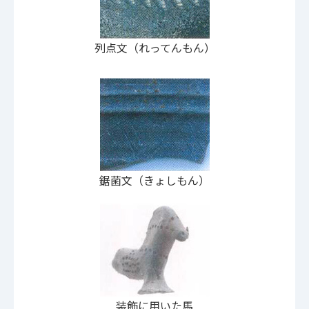
列点文（れってんもん）
鋸菌文（きょしもん）
装飾に用いた馬