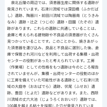
泉北丘陵の周辺では、須恵器生産に関係する遺跡が
発見されています。石津川流域では深田橋（ふかだば
し）遺跡、陶器川・前田川流域では陶器南（とうきみ
なみ）遺跡・辻之（つじの）遺跡・田園（たぞの）遺
跡があります。これらの遺跡に共通していることは、
倉庫と考えられる建物跡や不良品の須恵器がたくさん
見つかっていることです。このことから、焼きあがっ
た須恵器を運び込み、良品と不良品に選別した後、倉
庫で保管され河川などを利用して出荷する集積・出荷
センターの役割があったと考えられています。工房
（作業場）としての性格をもつ遺跡は今のところ報告
されていませんが、集積・出荷センターの役割のほか
に工房を備えていた可能性がある遺跡として石津川流
域の大庭寺（おおばでら）遺跡、伏尾（ふせお）遺
跡、豊田（とよだ）遺跡などがあります。また、西除
川流域の丈六大池（じょうろくおおいけ）遺跡では、
100基を越える粘土を採掘した穴が発見されていま