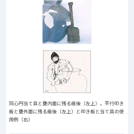
同心円当て具と甕内面に残る痕後（左上）。平行叩き
板と甕外面に残る痕後（左上）と叩き板と当て具の使
用例（右）