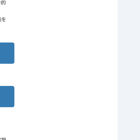
合的
価を
実現