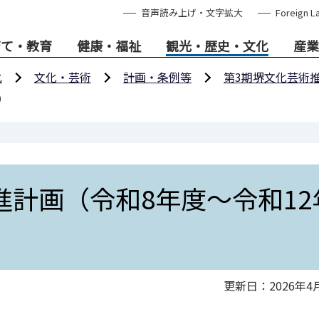
音声読み上げ・文字拡大
Foreign L
育て・教育
健康・福祉
観光・歴史・文化
産業
化
文化・芸術
計画・条例等
第3期堺文化芸術
）
進計画（令和8年度～令和12
更新日：2026年4