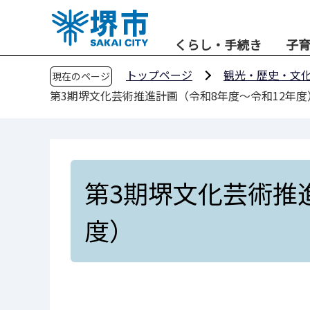
こ
の
くらし・手続き
子
ペ
ー
トップページ
観光・歴史・文
現在のページ
ジ
第3期堺文化芸術推進計画（令和8年度～令和12年度
の
先
頭
で
す
第3期堺文化芸術推
度）