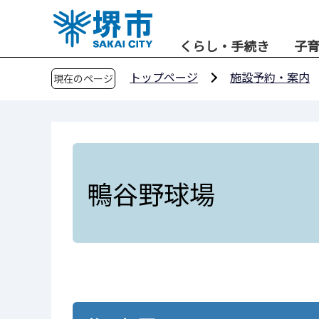
こ
の
くらし・手続き
子
ペ
ー
トップページ
施設予約・案内
現在のページ
ジ
の
先
頭
で
す
鴨谷野球場