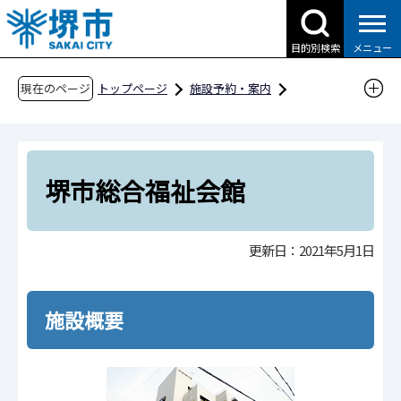
こ
の
目的別検索
メニュー
ペ
ー
現在のページ
トップページ
施設予約・案内
ジ
分類から探す
福祉施設
総合福祉会館
の
堺市総合福祉会館
先
頭
堺市総合福祉会館
で
す
更新日：2021年5月1日
施設概要