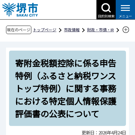
こ
の
目的別検索
メニュー
ペ
ー
現在のページ
トップページ
市政情報
財政・市債・IR
ジ
寄附金について
の
堺市ふるさと応援寄附金（ふるさと納税）
先
寄附金税額控除に係る申告特例（ふるさと納税
寄附金税額控除に係る申告
頭
ワンストップ特例）に関する事務における特定
で
特例（ふるさと納税ワンス
す
個人情報保護評価書の公表について
トップ特例）に関する事務
における特定個人情報保護
評価書の公表について
更新日：2026年4月24日