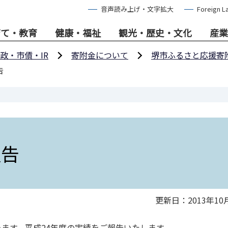
音声読み上げ・文字拡大
Foreign L
育て・教育
健康・福祉
観光・歴史・文化
産業
政・市債・IR
寄附金について
堺市ふるさと応援寄
告
報告
更新日：2013年10
ます。平成24年度の実績をご報告いたします。