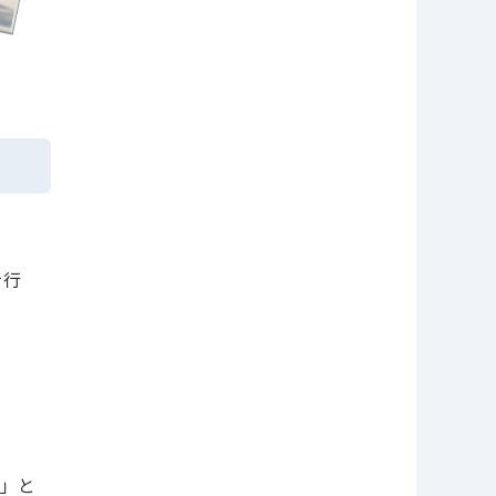
を行
」と