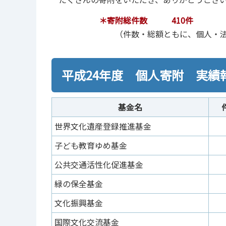
＊寄附総件数 410件 ＊寄附総
（件数・総額ともに、個人・法人
平成24年度 個人寄附 実績
基金名
世界文化遺産登録推進基金
子ども教育ゆめ基金
公共交通活性化促進基金
緑の保全基金
文化振興基金
国際文化交流基金