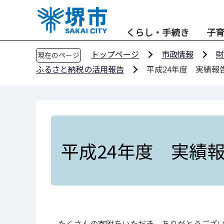
こ
の
くらし・手続き
子
ペ
ー
トップページ
市政情報
財
現在のページ
ジ
ふるさと納税の活用報告
平成24年度 実績報
の
先
頭
で
す
平成24年度 実績
たくさんの寄附をいただき、ありがとうござい