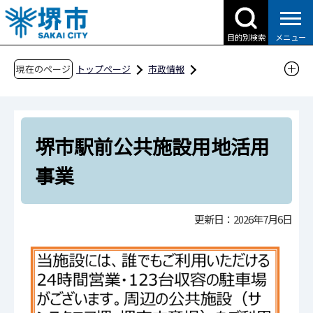
こ
の
目的別検索
メニュー
ペ
ー
現在のページ
トップページ
市政情報
ジ
都市計画とまちづくり
都市整備
の
堺市駅前公共施設用地活用事業
先
堺市駅前公共施設用地活用
頭
で
事業
す
更新日：2026年7月6日