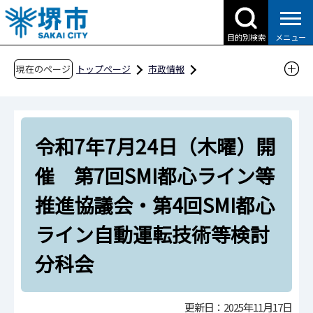
こ
の
目的別検索
メニュー
ペ
ー
現在のページ
トップページ
市政情報
ジ
都市計画とまちづくり
の
SMI（堺・モビリティ・イノベーション）プロ
先
ジェクト
令和7年7月24日（木曜）開
頭
SMI都心ライン等推進協議会
で
催 第7回SMI都心ライン等
す
令和7年7月24日（木曜）開催 第7回SMI都心ラ
推進協議会・第4回SMI都心
イン等推進協議会・第4回SMI都心ライン自動運
転技術等検討分科会
ライン自動運転技術等検討
分科会
更新日：2025年11月17日