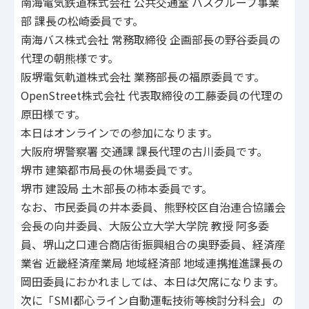
南海電気鉄道株式会社 公共交通室 バスグループ事業
部 課長の松崎委員です。
南海バス株式会社 常務取締役 企画部長の野谷委員の
代理の朝熊様です。
阪堺電気軌道株式会社 業務部長の福原委員です。
OpenStreet株式会社 代表取締役の工藤委員の代理の
原田様です。
本日はオンラインでの参加になります。
大阪府堺警察署 交通課 課長代理の古川委員です。
堺市 建築都市局長の休場委員です。
堺市 建設局 土木部長の柿本委員です。
なお、市民委員の井本委員、熊野校区自治連合協議会
会長の向井委員、大阪公立大学大学院 教授 阿多委
員、堺山之口連合商店街振興組合の奥野委員、経済産
業省 近畿経済産業局 地域経済部 地域連携推進課長の
岡田委員におかれましては、本日は欠席になります。
次に「SMI都心ライン自動運転技術等検討分科会」の