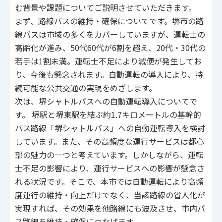
む背景や課題についてご説明させていただきます。
まず、路線バスの維持・確保についてです。堺市の路
線バスは市域の多くをカバーしていますが、運転士の
高齢化が進み、50代60代が6割を超え、20代・30代の
若手は1割未満。運転士不足により減便が発生してお
り、今後も懸念されます。自動運転の導入により、持
続可能な公共交通の実現をめざします。
次は、堺シャトルバスへの自動運転導入についてで
す。 堺駅と堺東駅を結ぶ約1.7キロメートルの基幹的
バス路線「堺シャトルバス」への自動運転導入を検討
しています。また、その高頻度な運行サービスは都心
部の魅力の一つと考えています。しかしながら、運転
士不足の影響により、運行サービスへの影響が懸念さ
れる状況です。そこで、本市では自動運転により高頻
度運行の維持・向上だけでなく、当該路線の省人化が
実現すれば、その効果を他路線にも波及させ、市内バ
ス路線を維持・確保につなげます。