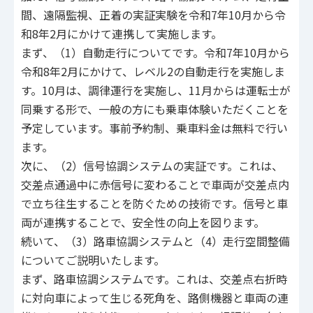
間、遠隔監視、正着の実証実験を令和7年10月から令
和8年2月にかけて連携して実施します。
まず、（1）自動走行についてです。令和7年10月から
令和8年2月にかけて、レベル2の自動走行を実施しま
す。10月は、調律運行を実施し、11月からは運転士が
同乗する形で、一般の方にも乗車体験いただくことを
予定しています。事前予約制、乗車料金は無料で行い
ます。
次に、（2）信号協調システムの実証です。これは、
交差点通過中に赤信号に変わることで車両が交差点内
で立ち往生することを防ぐための技術です。信号と車
両が連携することで、安全性の向上を図ります。
続いて、（3）路車協調システムと（4）走行空間整備
についてご説明いたします。
まず、路車協調システムです。これは、交差点右折時
に対向車によって生じる死角を、路側機器と車両の連