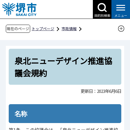
こ
の
目的別検索
メニュー
ペ
ー
現在のページ
トップページ
市政情報
ジ
都市計画とまちづくり
泉北ニュータウン
の
行政情報・計画
先
泉北ニューデザイン推進協議会
泉北ニューデザイン推進協
頭
で
泉北ニューデザイン推進協議会規約
議会規約
す
更新日：2023年6月6日
名称
第1条 この協議会は、「泉北ニューデザイン推進協