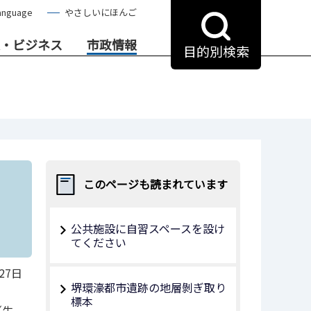
anguage
やさしいにほんご
・ビジネス
市政情報
目的別検索
このページも読まれています
公共施設に自習スペースを設け
てください
27日
堺環濠都市遺跡の地層剝ぎ取り
標本
（生