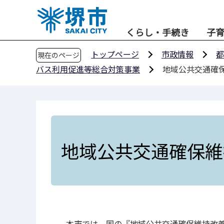
こ
の
くらし・手続き
子
ペ
ー
トップページ
市政情報
都
現在のページ
ジ
バス利用促進等総合対策事業
地域公共交通確
の
先
頭
で
す
地域公共交通確保維
本市では、国の『地域公共交通確保維持改善