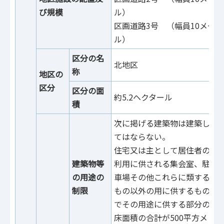
び規模
ル）
区画道路3号 （幅員10メート
ル）
区分の名
北地区
南
称
地区の
区分
区分の面
約5.2ヘクタール
約
積
次に掲げる建築物は建築し
てはならない。
住宅又は主として居住者の
建築物等
利用に供される集会室、駐
の用途の
車場その他これらに類する
制限
もの以外の用に供するもの
でその用途に供する部分の
床面積の合計が500平方メ