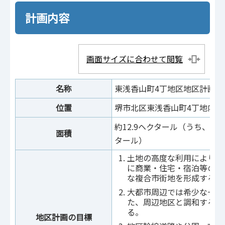
計画内容
画面サイズに合わせて閲覧
名称
東浅香山町4丁地区地区計画
位置
堺市北区東浅香山町4丁地内
約12.9ヘクタール（うち、再開
面積
タール）
土地の高度な利用により、
に商業・住宅・宿泊等の多
な複合市街地を形成する。
大都市周辺では希少な一団
た、周辺地区と調和する豊
る。
地区計画の目標