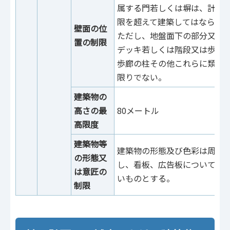
属する門若しくは塀は、計画
限を超えて建築してはならな
壁面の位
ただし、地盤面下の部分又は
置の制限
デッキ若しくは階段又は歩行
歩廊の柱その他これらに類す
限りでない。
建築物の
高さの最
80メートル
1
高限度
建築物等
建築物の形態及び色彩は周辺
の形態又
し、看板、広告板についても
は意匠の
いものとする。
制限