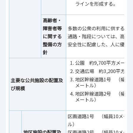
ラインを形成する。
高齢者・
障害者等
多数の公衆の利用に供する施
に関する
通路・階段については、高齢
整備の方
安全性に配慮した、人に優し
針
公園 約9,700平方メート
交通広場 約3,200平方メ
地区幹線道路1号 （幅員1
主要な公共施設の配置及
メートル）
び規模
地区幹線道路2号 （幅員1
メートル）
区画道路1号 （幅員10メート
ル）
地区施設の配置及
区画道路2号 （幅員10メート