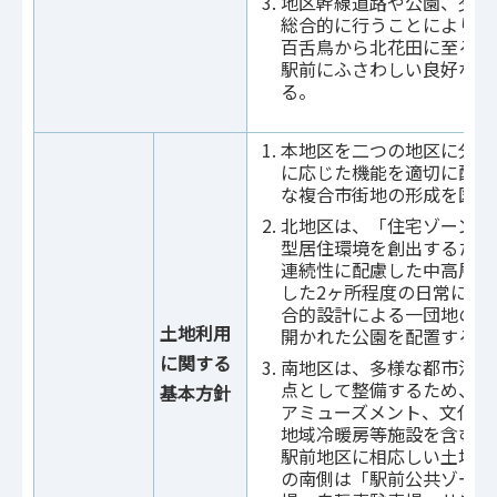
地区幹線道路や公園、交通
総合的に行うことにより、
百舌鳥から北花田に至る地
駅前にふさわしい良好な都
る。
本地区を二つの地区に分け
に応じた機能を適切に配置
な複合市街地の形成を図る
北地区は、「住宅ゾーン」
型居住環境を創出するため
連続性に配慮した中高層建
した2ヶ所程度の日常に必
合的設計による一団地の住
土地利用
開かれた公園を配置する。
に関する
南地区は、多様な都市活動
点として整備するため、「
基本方針
アミューズメント、文化、
地域冷暖房等施設を含む複
駅前地区に相応しい土地の
の南側は「駅前公共ゾーン