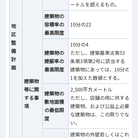
ートルを超えるもの。
建築物の
容積率の
10分の22
1
地
最高限度
区
整
10分の4
備
建築物の
ただし、建築基準法第53
計
建蔽率の
条第3項第2号に該当する
画
最高限度
建築物にあっては、10分の
1を加えた数値とする。
建築物
等に関
2,500平方メートル
建築物の
する事
ただし、店舗の用に供する
5
敷地面積
項
建築物、および公益上必要
た
の最低限
な建築物は、この限りでな
物
度
い。
建築物の外壁若しくはこれに