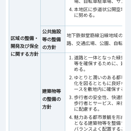
場、自転車駐車場、サンク
本地区に歩道状公開空地等
に努める。
公共施設
地下鉄御堂筋線沿線地域の駅
区域の整備・
等の整備
路、交通広場、公園、自転車
開発及び保全
の方針
に関する方針
道路と一体となった緑豊か
等を確保するために、建築
める。
ゆとりと潤いのある都市空
化を図るとともに良好な環
ースを敷地内に確保する。
建築物等
歩行者の安全性、快適性を
の整備の
歩行者とサービス、来街車
方針
に配慮する。
魅力ある都市景観を形成す
となる建築物等を整備する
バランスよく配置すること