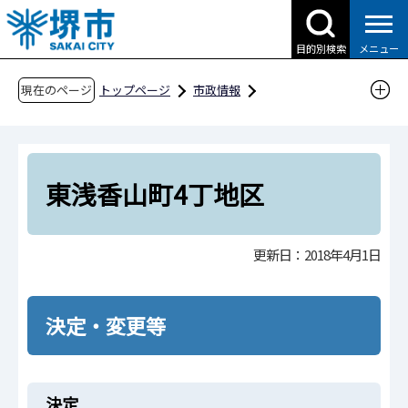
こ
の
目的別検索
メニュー
ペ
ー
現在のページ
トップページ
市政情報
ジ
都市計画とまちづくり
都市計画
の
堺市都市計画情報
地区計画等
先
地区計画（再開発等促進区）
頭
東浅香山町4丁地区
で
東浅香山町4丁地区
す
更新日：2018年4月1日
決定・変更等
決定