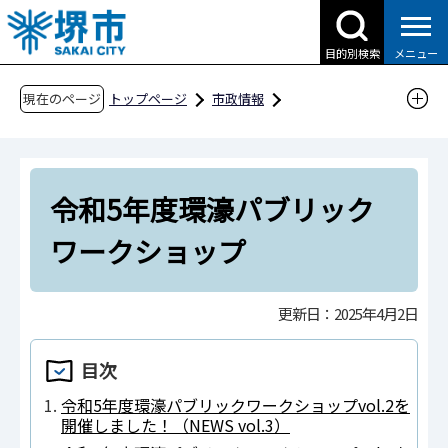
こ
の
目的別検索
メニュー
ペ
ー
現在のページ
トップページ
市政情報
ジ
都市計画とまちづくり
環濠都市堺の再生
の
公共空間利活用
令和5年度以降の取組
先
令和5年度環濠パブリックワークショップ
令和5年度環濠パブリック
頭
で
ワークショップ
す
更新日：2025年4月2日
目次
令和5年度環濠パブリックワークショップvol.2を
開催しました！（NEWS vol.3）