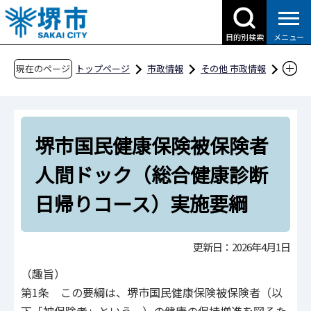
こ
の
目的別検索
メニュー
ペ
ー
現在のページ
トップページ
市政情報
その他 市政情報
ジ
条例・規則、公報、公示送達など
要綱等
の
厚生
先
堺市国民健康保険被保険者人間ドック（総合健
堺市国民健康保険被保険者
頭
康診断日帰りコース）実施要綱
で
人間ドック（総合健康診断
す
日帰りコース）実施要綱
更新日：2026年4月1日
（趣旨）
第1条 この要綱は、堺市国民健康保険被保険者（以