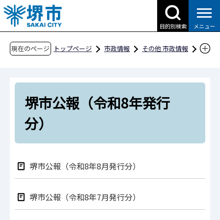
こ
の
目的別検索
メニュー
ペ
ー
現在のページ
トップページ
市政情報
その他 市政情報
ジ
条例・規則、公報、公示送達など
堺市公報
の
堺市公報（令和8年発行分）
先
堺市公報（令和8年発行
頭
で
分）
す
堺市公報（令和8年8月発行分）
堺市公報（令和8年7月発行分）