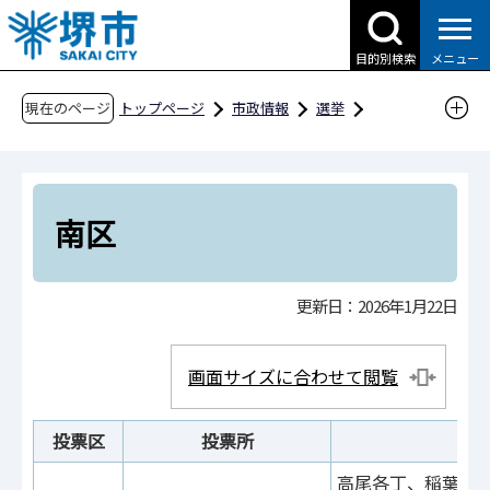
こ
の
目的別検索
メニュー
ペ
ー
現在のページ
トップページ
市政情報
選挙
ジ
選挙のしくみ
の
投票区の区域および投票所一覧
南区
先
頭
南区
で
す
更新日：2026年1月22日
画面サイズに合わせて閲覧
投票区
投票所
高尾各丁、稲葉各丁