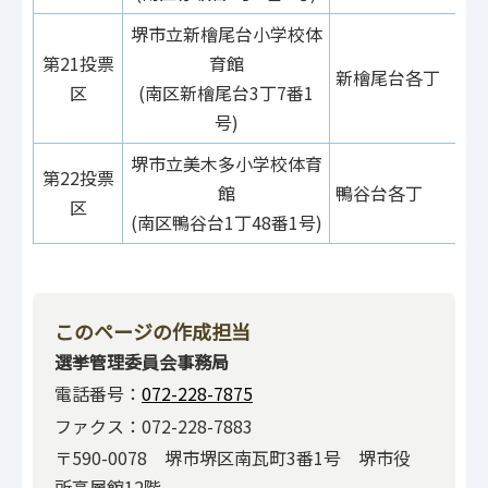
堺市立新檜尾台小学校体
第21投票
育館
新檜尾台各丁
区
(南区新檜尾台3丁7番1
号)
堺市立美木多小学校体育
第22投票
館
鴨谷台各丁
区
(南区鴨谷台1丁48番1号)
このページの作成担当
選挙管理委員会事務局
電話番号：
072-228-7875
ファクス：072-228-7883
〒590-0078 堺市堺区南瓦町3番1号 堺市役
所高層館12階