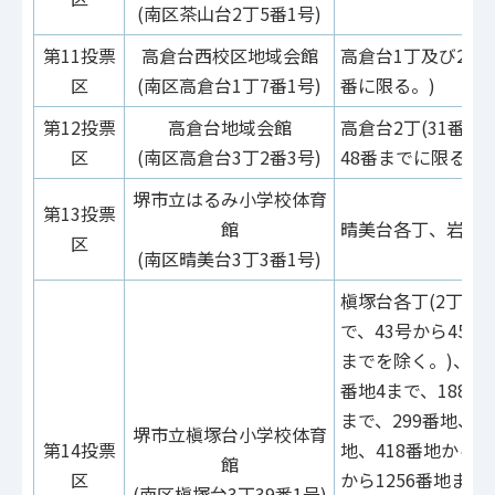
(南区茶山台2丁5番1号)
第11投票
高倉台西校区地域会館
高倉台1丁及び2丁(
区
(南区高倉台1丁7番1号)
番に限る。)
第12投票
高倉台地域会館
高倉台2丁(31番か
区
(南区高倉台3丁2番3号)
48番までに限る。)
堺市立はるみ小学校体育
第13投票
館
晴美台各丁、岩室
区
(南区晴美台3丁3番1号)
槇塚台各丁(2丁17
で、43号から45号
までを除く。)、釜室
番地4まで、188番
まで、299番地、30
堺市立槇塚台小学校体育
第14投票
地、418番地から4
館
区
から1256番地ま
(南区槇塚台3丁39番1号)