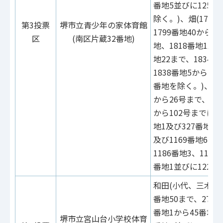
番地5並びに1254
除く。)、畑(1799
第3投票
堺市立青少年の家体育館
1799番地40から17
区
(南区片蔵32番地)
地、1818番地1及び
地22まで、1834番
1838番地5から18
番地を除く。)、槇塚
から26号まで、43
から102号までに限
地1及び327番地3、
及び1169番地6、1
1186番地3、1193
番地1並びに1225
和田(小代、三木閉又
番地50まで、27番
番地1から45番地6
堺市立宮山台小学校体育