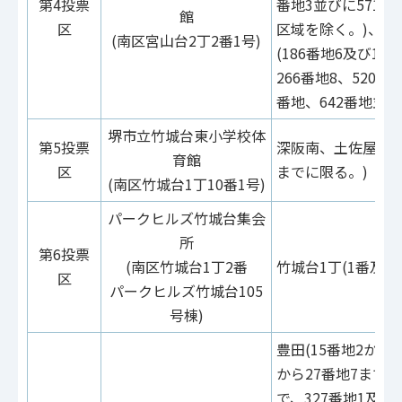
第4投票
番地3並びに571番
館
区
区域を除く。)、宮
(南区宮山台2丁2番1号)
(186番地6及び18
266番地8、520番
番地、642番地並び
堺市立竹城台東小学校体
第5投票
深阪南、土佐屋台、
育館
区
までに限る。)
(南区竹城台1丁10番1号)
パークヒルズ竹城台集会
所
第6投票
(南区竹城台1丁2番
竹城台1丁(1番及び
区
パークヒルズ竹城台105
号棟)
豊田(15番地2から1
から27番地7まで、
で、327番地1及び3