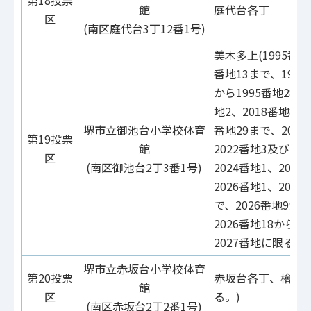
第18投票
館
庭代台各丁
区
(南区庭代台3丁12番1号)
美木多上(1995番地
番地13まで、1995
から1995番地28ま
地2、2018番地8及
堺市立御池台小学校体育
番地29まで、2021
第19投票
館
2022番地3及び20
区
(南区御池台2丁3番1号)
2024番地1、202
2026番地1、202
で、2026番地9から
2026番地18から2
2027番地に限る。
堺市立赤坂台小学校体育
第20投票
赤坂台各丁、檜尾(
館
区
る。)
(南区赤坂台2丁2番1号)