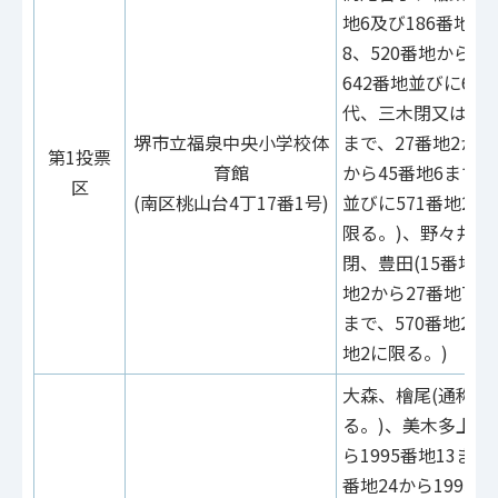
地6及び186番地7、
8、520番地から5
642番地並びに64
代、三木閉又は豊田(
堺市立福泉中央小学校体
まで、27番地2から
第1投票
育館
から45番地6まで、
区
(南区桃山台4丁17番1号)
並びに571番地2
限る。)、野々井、
閉、豊田(15番地2
地2から27番地7ま
まで、570番地2及
地2に限る。)
大森、檜尾(通称檜
る。)、美木多上(19
ら1995番地13まで、
番地24から1995番