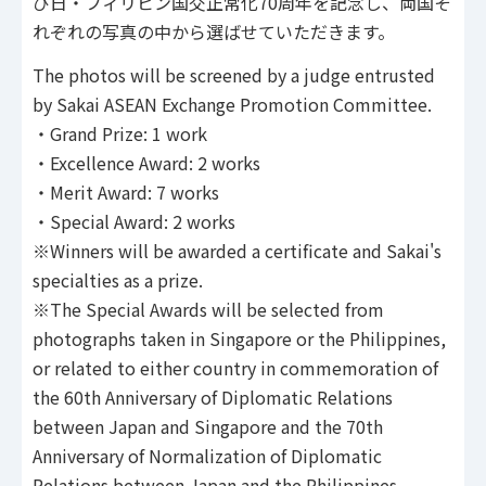
び日・フィリピン国交正常化70周年を記念し、両国そ
れぞれの写真の中から選ばせていただきます。
The photos will be screened by a judge entrusted
by Sakai ASEAN Exchange Promotion Committee.
・Grand Prize: 1 work
・Excellence Award: 2 works
・Merit Award: 7 works
・Special Award: 2 works
※Winners will be awarded a certificate and Sakai's
specialties as a prize.
※The Special Awards will be selected from
photographs taken in Singapore or the Philippines,
or related to either country in commemoration of
the 60th Anniversary of Diplomatic Relations
between Japan and Singapore and the 70th
Anniversary of Normalization of Diplomatic
Relations between Japan and the Philippines.