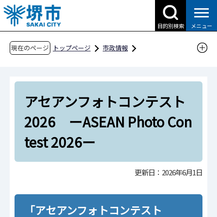
こ
の
目的別検索
メニュー
ペ
ー
現在のページ
トップページ
市政情報
ジ
国際交流・多文化共生
の
アセアン諸国との交流
先
堺とアセアンとの交流
アセアンフォトコンテスト
頭
で
写真展 アセアンフォトコンテスト
2026 ーASEAN Photo Con
す
アセアンフォトコンテスト2026 ーASEAN Pho
test 2026ー
to Contest 2026ー
更新日：2026年6月1日
「アセアンフォトコンテスト